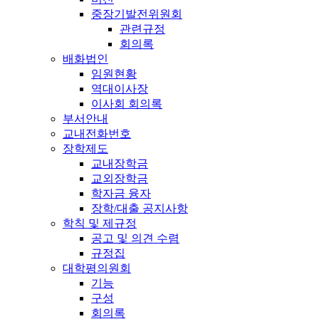
중장기발전위원회
관련규정
회의록
배화법인
임원현황
역대이사장
이사회 회의록
부서안내
교내전화번호
장학제도
교내장학금
교외장학금
학자금 융자
장학/대출 공지사항
학칙 및 제규정
공고 및 의견 수렴
규정집
대학평의원회
기능
구성
회의록