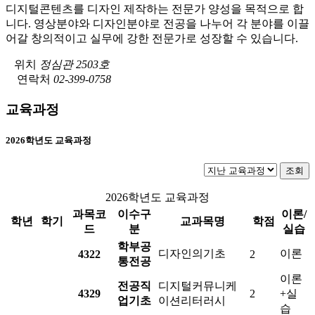
디지털콘텐츠를 디자인 제작하는 전문가 양성을 목적으로 합
니다. 영상분야와 디자인분야로 전공을 나누어 각 분야를 이끌
어갈 창의적이고 실무에 강한 전문가로 성장할 수 있습니다.
위치
정심관 2503호
연락처
02-399-0758
교육과정
2026학년도 교육과정
조회
2026학년도 교육과정
과목코
이수구
이론/
학년
학기
교과목명
학점
드
분
실습
학부공
디자인의기초
이론
4322
2
통전공
이론
전공직
디지털커뮤니케
4329
2
+실
업기초
이션리터러시
습