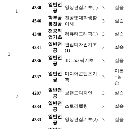
일반전
영상편집기초(1)
실습
4330
3
공
1
학부공
전공및대학생활
실습
4546
3
통전공
이해
전공직
컴퓨터그래픽(1)
실습
4348
3
업기초
일반전
편집디자인기초
실습
4331
3
공
(1)
1
일반전
3D그래픽기초
실습
4336
3
공
이론
일반전
미디어콘텐츠기
4337
3
+실
공
획
습
일반전
브랜드디자인
실습
4207
3
공
2
일반전
스토리텔링
실습
4334
3
공
일반전
영상편집기초(2)
실습
4333
3
공