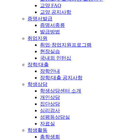
교양 FAQ
교양 공지사항
증명서발급
증명서종류
발급방법
취업지원
취업·창업지원프로그램
현장실습
국내외 인턴십
장학/대출
장학안내
장학/대출 공지사항
학생상담
학생상담센터 소개
개인상담
집단상담
심리검사
성평등상담실
자료실
학생활동
총학생회