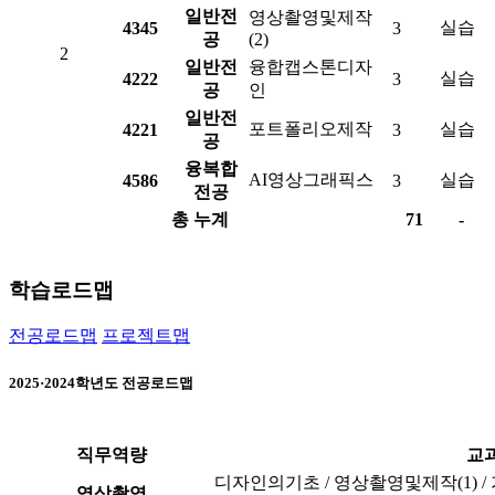
일반전
영상촬영및제작
실습
4345
3
공
(2)
2
일반전
융합캡스톤디자
실습
4222
3
공
인
일반전
포트폴리오제작
실습
4221
3
공
융복합
AI영상그래픽스
실습
4586
3
전공
총 누계
71
-
학습로드맵
전공로드맵
프로젝트맵
2025·2024학년도 전공로드맵
직무역량
교
디자인의기초 / 영상촬영및제작(1) 
영상촬영