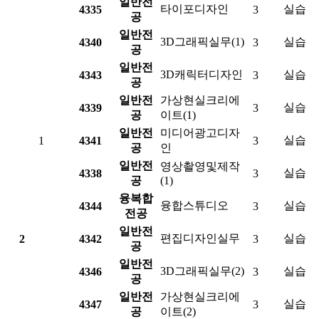
일반전
타이포디자인
실습
4335
3
공
일반전
3D그래픽실무(1)
실습
4340
3
공
일반전
3D캐릭터디자인
실습
4343
3
공
일반전
가상현실크리에
실습
4339
3
공
이트(1)
일반전
미디어광고디자
실습
1
4341
3
공
인
일반전
영상촬영및제작
실습
4338
3
공
(1)
융복합
융합스튜디오
실습
4344
3
전공
일반전
편집디자인실무
실습
2
4342
3
공
일반전
3D그래픽실무(2)
실습
4346
3
공
일반전
가상현실크리에
실습
4347
3
공
이트(2)