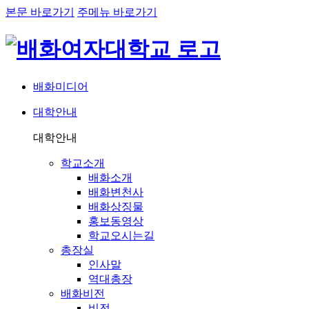
본문 바로가기
주메뉴 바로가기
배화미디어
대학안내
네비게이션
대학안내
학교소개
배화소개
배화변천사
배화상징물
홍보동영상
학교오시는길
총장실
인사말
역대총장
배화비전
비전