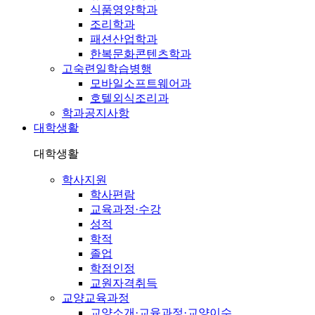
식품영양학과
조리학과
패션산업학과
한복문화콘텐츠학과
고숙련일학습병행
모바일소프트웨어과
호텔외식조리과
학과공지사항
대학생활
대학생활
학사지원
학사편람
교육과정·수강
성적
학적
졸업
학점인정
교원자격취득
교양교육과정
교양소개·교육과정·교양이수