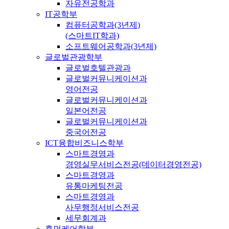
자유전공학과
IT공학부
컴퓨터공학과(3년제)
(스마트IT학과)
소프트웨어공학과(3년제)
글로벌관광학부
글로벌호텔관광과
글로벌커뮤니케이션과
영어전공
글로벌커뮤니케이션과
일본어전공
글로벌커뮤니케이션과
중국어전공
ICT융합비즈니스학부
스마트경영과
경영실무서비스전공(데이터경영전공)
스마트경영과
유통마케팅전공
스마트경영과
사무행정서비스전공
세무회계과
휴먼케어학부