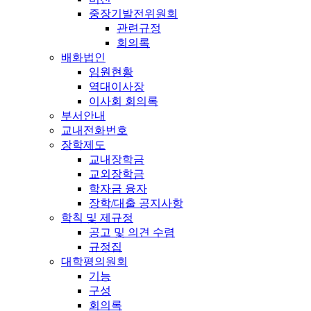
중장기발전위원회
관련규정
회의록
배화법인
임원현황
역대이사장
이사회 회의록
부서안내
교내전화번호
장학제도
교내장학금
교외장학금
학자금 융자
장학/대출 공지사항
학칙 및 제규정
공고 및 의견 수렴
규정집
대학평의원회
기능
구성
회의록