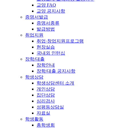
교양 FAQ
교양 공지사항
증명서발급
증명서종류
발급방법
취업지원
취업·창업지원프로그램
현장실습
국내외 인턴십
장학/대출
장학안내
장학/대출 공지사항
학생상담
학생상담센터 소개
개인상담
집단상담
심리검사
성평등상담실
자료실
학생활동
총학생회