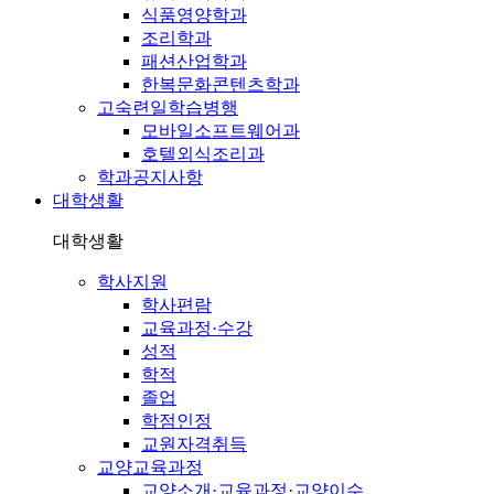
식품영양학과
조리학과
패션산업학과
한복문화콘텐츠학과
고숙련일학습병행
모바일소프트웨어과
호텔외식조리과
학과공지사항
대학생활
대학생활
학사지원
학사편람
교육과정·수강
성적
학적
졸업
학점인정
교원자격취득
교양교육과정
교양소개·교육과정·교양이수