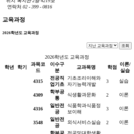
위치
복지관 2층 4219호
연락처
02 - 399 - 0816
교육과정
2026학년도 교육과정
조회
2026학년도 교육과정
과목코
이수구
이론/
학년
학기
교과목명
학점
드
분
실습
전공직
기초조리이해와
실습
4315
3
업기초
자기능력개발
학부공
식생활과문화
이론
4309
2
통
일반전
식품학과식품정
이론
4316
3
공
보이해
일반전
외식서비스실습
이론
3548
2
공
학부공
전공및대학생활