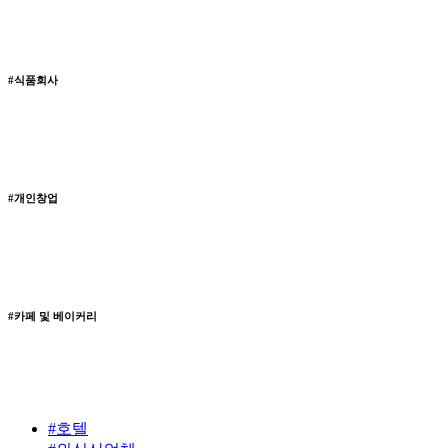
#식품회사
#개인창업
#카페 및 베이커리
#호텔