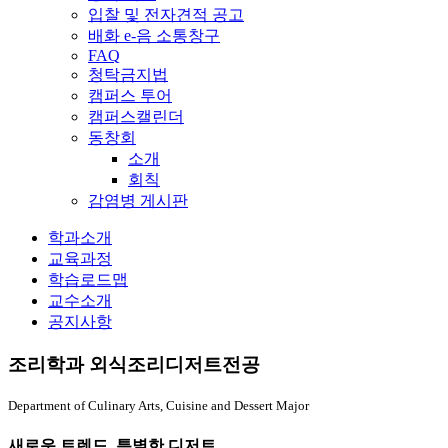
입찰 및 전자견적 공고
배화 e-음 소통창구
FAQ
청탁금지법
캠퍼스 투어
캠퍼스캘린더
동창회
소개
회칙
감염병 게시판
전체메뉴
학과소개
교육과정
학습로드맵
교수소개
공지사항
조리학과 외식조리디저트전공
Department of Culinary Arts, Cuisine and Dessert Major
새로운 트렌드, 특별한 디저트