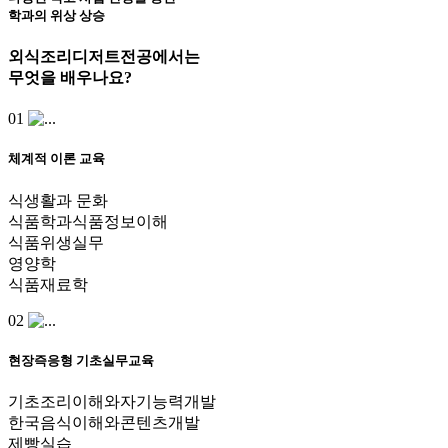
학과의 위상 상승
외식조리디저트전공
에서는
무엇
을 배우나요?
01
체계적 이론 교육
식생활과 문화
식품학과식품정보이해
식품위생실무
영양학
식품재료학
02
현장즉응형 기초실무교육
기초조리이해와자기능력개발
한국음식이해와콘텐츠개발
제빵실습