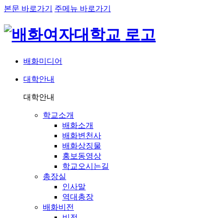
본문 바로가기
주메뉴 바로가기
배화미디어
대학안내
네비게이션
대학안내
학교소개
배화소개
배화변천사
배화상징물
홍보동영상
학교오시는길
총장실
인사말
역대총장
배화비전
비전