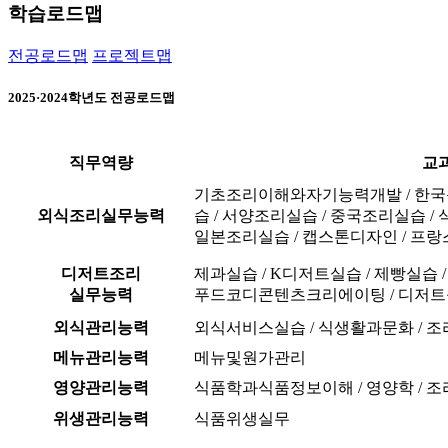
학습로드맵
전공로드맵
프로젝트맵
2025·2024학년도 전공로드맵
직무역량
교
기초조리이해와자기능력개발 / 한국
외식조리실무능력
습 / 서양조리실습 / 중국조리실습 /
일본조리실습 / 캡스톤디자인 / 프
디저트조리
제과실습 / K디저트실습 / 제빵실습 
실무능력
푸드코디콘텐츠크리에이팅 / 디저
외식관리능력
외식서비스실습 / 식생활과문화 / 
메뉴관리능력
메뉴및원가관리
영양관리능력
식품학과식품정보이해 / 영양학 / 조
위생관리능력
식품위생실무