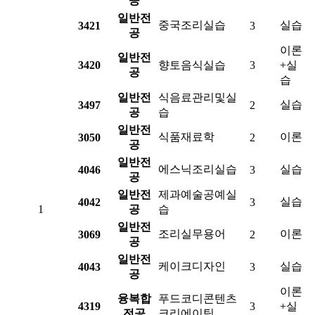
공
일반전
중국조리실습
실습
3421
3
공
이론
일반전
3420
향토음식실습
3
+실
공
습
일반전
식음료관리및실
실습
3497
2
공
습
일반전
식품재료학
이론
3050
2
공
일반전
에스닉조리실습
실습
4046
3
공
일반전
제과예술공예실
실습
4042
3
1
공
습
일반전
조리실무용어
이론
3069
2
공
일반전
케이크디자인
실습
4043
3
공
이론
융복합
푸드코디콘텐츠
4319
3
+실
전공
크리에이팅