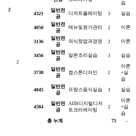
습
2
일반전
디저트플레이팅
실습
4321
3
공
일반전
메뉴및원가관리
이론
4050
2
공
일반전
외식창업과경영
이론
3136
2
공
일반전
일본조리실습
실습
3456
3
공
2
이론
일반전
3730
캡스톤디자인
2
+실
공
습
일반전
프랑스음식실습
실습
4045
3
공
이론
일반전
AI와디지털디저
4584
2
+실
공
트크리에이팅
습
총 누계
75
-