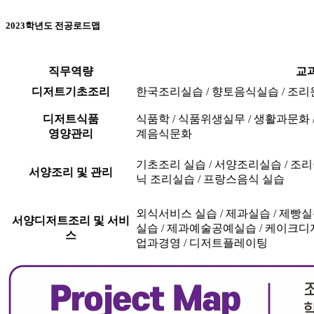
2023학년도 전공로드맵
직무역량
교
디저트기초조리
한국조리실습 / 향토음식실습 / 조리
디저트식품
식품학 / 식품위생실무 / 생활과문화 /
영양관리
계음식문화
기초조리 실습 / 서양조리실습 / 조리
서양조리 및 관리
닉 조리실습 / 프랑스음식 실습
외식서비스 실습 / 제과실습 / 제빵실
서양디저트조리 및 서비
실습 / 제과예술공예실습 / 케이크디자
스
업과경영 / 디저트플레이팅