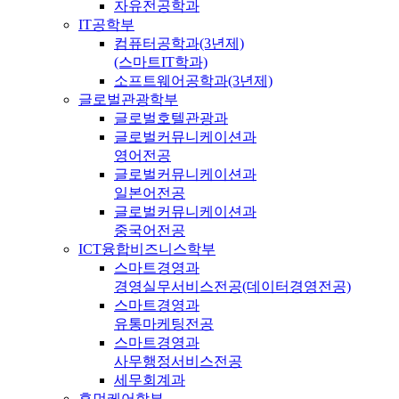
자유전공학과
IT공학부
컴퓨터공학과(3년제)
(스마트IT학과)
소프트웨어공학과(3년제)
글로벌관광학부
글로벌호텔관광과
글로벌커뮤니케이션과
영어전공
글로벌커뮤니케이션과
일본어전공
글로벌커뮤니케이션과
중국어전공
ICT융합비즈니스학부
스마트경영과
경영실무서비스전공(데이터경영전공)
스마트경영과
유통마케팅전공
스마트경영과
사무행정서비스전공
세무회계과
휴먼케어학부