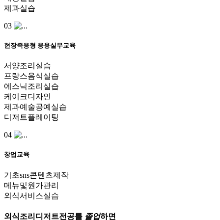
제과실습
03
현장즉응형 응용실무교육
서양조리실습
프랑스음식실습
에스닉조리실습
케이크디자인
제과예술공예실습
디저트플레이팅
04
창업교육
기초sns콘텐츠제작
메뉴및원가관리
외식서비스실습
외식조리디저트전공
를
졸
업
하면