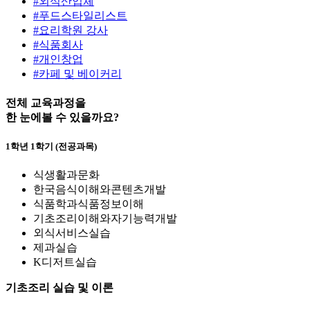
#외식산업체
#푸드스타일리스트
#요리학원 강사
#식품회사
#개인창업
#카페 및 베이커리
전체 교육과정
을
한 눈에
볼 수 있을까요?
1학년 1학기 (전공과목)
식생활과문화
한국음식이해와콘텐츠개발
식품학과식품정보이해
기초조리이해와자기능력개발
외식서비스실습
제과실습
K디저트실습
기초조리 실습 및 이론