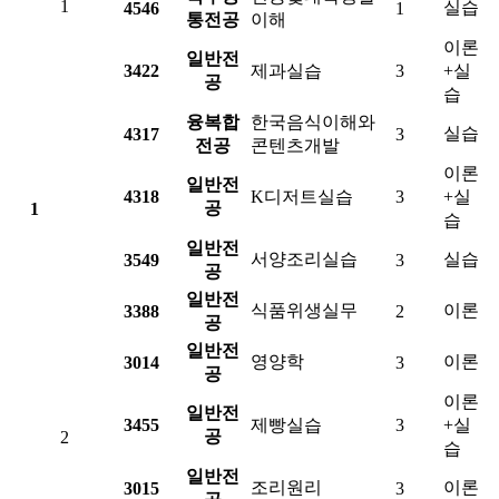
1
실습
4546
1
통전공
이해
이론
일반전
3422
제과실습
3
+실
공
습
융복합
한국음식이해와
실습
4317
3
전공
콘텐츠개발
이론
일반전
4318
K디저트실습
3
+실
공
1
습
일반전
서양조리실습
실습
3549
3
공
일반전
식품위생실무
이론
3388
2
공
일반전
영양학
이론
3014
3
공
이론
일반전
3455
제빵실습
3
+실
공
2
습
일반전
조리원리
이론
3015
3