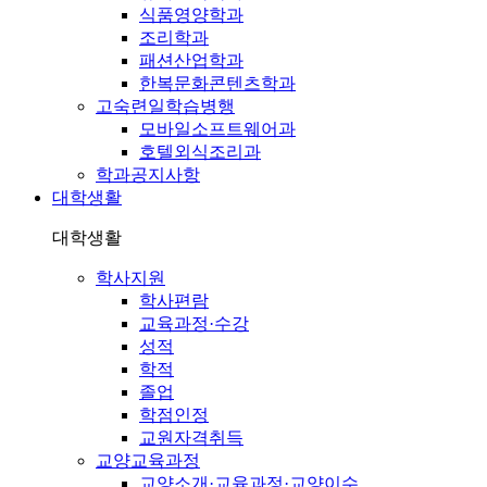
식품영양학과
조리학과
패션산업학과
한복문화콘텐츠학과
고숙련일학습병행
모바일소프트웨어과
호텔외식조리과
학과공지사항
대학생활
대학생활
학사지원
학사편람
교육과정·수강
성적
학적
졸업
학점인정
교원자격취득
교양교육과정
교양소개·교육과정·교양이수