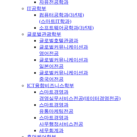
자유전공학과
IT공학부
컴퓨터공학과(3년제)
(스마트IT학과)
소프트웨어공학과(3년제)
글로벌관광학부
글로벌호텔관광과
글로벌커뮤니케이션과
영어전공
글로벌커뮤니케이션과
일본어전공
글로벌커뮤니케이션과
중국어전공
ICT융합비즈니스학부
스마트경영과
경영실무서비스전공(데이터경영전공)
스마트경영과
유통마케팅전공
스마트경영과
사무행정서비스전공
세무회계과
휴먼케어학부