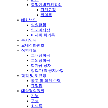
중장기발전위원회
관련규정
회의록
배화법인
임원현황
역대이사장
이사회 회의록
부서안내
교내전화번호
장학제도
교내장학금
교외장학금
학자금 융자
장학/대출 공지사항
학칙 및 제규정
공고 및 의견 수렴
규정집
대학평의원회
기능
구성
회의록