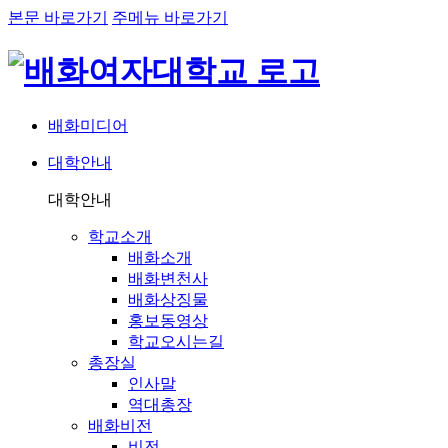
본문 바로가기
주메뉴 바로가기
배화미디어
대학안내
네비게이션
대학안내
학교소개
배화소개
배화변천사
배화상징물
홍보동영상
학교오시는길
총장실
인사말
역대총장
배화비전
비전