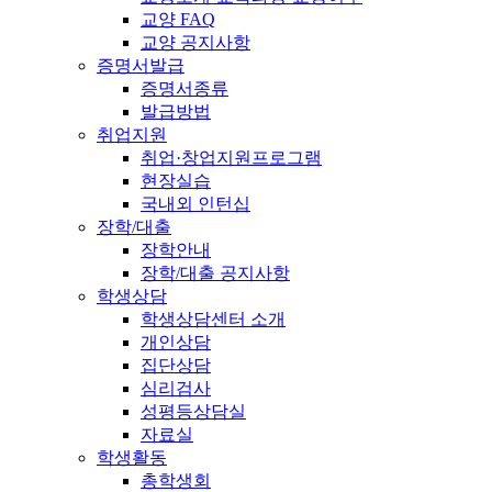
교양 FAQ
교양 공지사항
증명서발급
증명서종류
발급방법
취업지원
취업·창업지원프로그램
현장실습
국내외 인턴십
장학/대출
장학안내
장학/대출 공지사항
학생상담
학생상담센터 소개
개인상담
집단상담
심리검사
성평등상담실
자료실
학생활동
총학생회