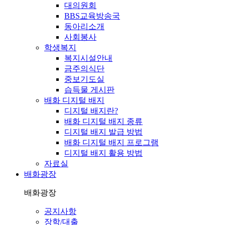
대의원회
BBS교육방송국
동아리소개
사회봉사
학생복지
복지시설안내
금주의식단
중보기도실
습득물 게시판
배화 디지털 배지
디지털 배지란?
배화 디지털 배지 종류
디지털 배지 발급 방법
배화 디지털 배지 프로그램
디지털 배지 활용 방법
자료실
배화광장
배화광장
공지사항
장학/대출