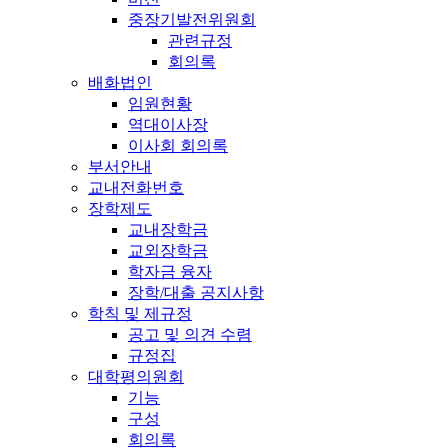
중장기발전위원회
관련규정
회의록
배화법인
임원현황
역대이사장
이사회 회의록
부서안내
교내전화번호
장학제도
교내장학금
교외장학금
학자금 융자
장학/대출 공지사항
학칙 및 제규정
공고 및 의견 수렴
규정집
대학평의원회
기능
구성
회의록