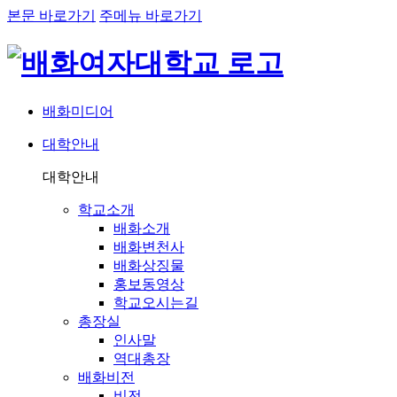
본문 바로가기
주메뉴 바로가기
배화미디어
대학안내
네비게이션
대학안내
학교소개
배화소개
배화변천사
배화상징물
홍보동영상
학교오시는길
총장실
인사말
역대총장
배화비전
비전