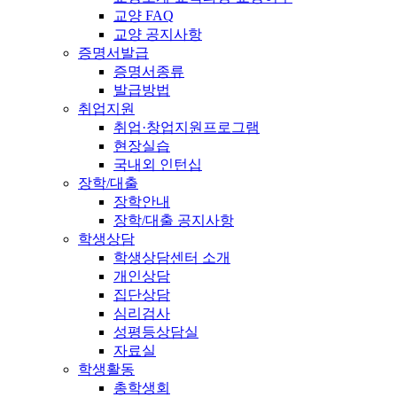
교양 FAQ
교양 공지사항
증명서발급
증명서종류
발급방법
취업지원
취업·창업지원프로그램
현장실습
국내외 인턴십
장학/대출
장학안내
장학/대출 공지사항
학생상담
학생상담센터 소개
개인상담
집단상담
심리검사
성평등상담실
자료실
학생활동
총학생회