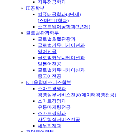
자유전공학과
IT공학부
컴퓨터공학과(3년제)
(스마트IT학과)
소프트웨어공학과(3년제)
글로벌관광학부
글로벌호텔관광과
글로벌커뮤니케이션과
영어전공
글로벌커뮤니케이션과
일본어전공
글로벌커뮤니케이션과
중국어전공
ICT융합비즈니스학부
스마트경영과
경영실무서비스전공(데이터경영전공)
스마트경영과
유통마케팅전공
스마트경영과
사무행정서비스전공
세무회계과
휴먼케어학부