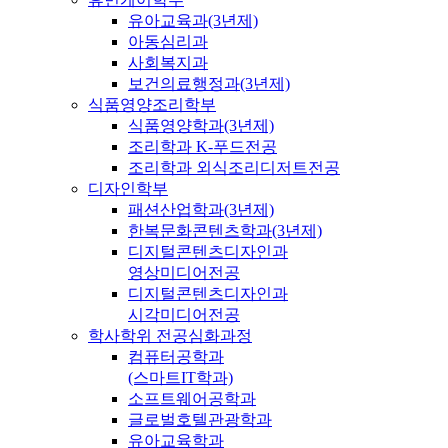
유아교육과(3년제)
아동심리과
사회복지과
보건의료행정과(3년제)
식품영양조리학부
식품영양학과(3년제)
조리학과 K-푸드전공
조리학과 외식조리디저트전공
디자인학부
패션산업학과(3년제)
한복문화콘텐츠학과(3년제)
디지털콘텐츠디자인과
영상미디어전공
디지털콘텐츠디자인과
시각미디어전공
학사학위 전공심화과정
컴퓨터공학과
(스마트IT학과)
소프트웨어공학과
글로벌호텔관광학과
유아교육학과