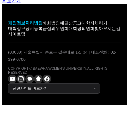
뒤로가기
개인정보처리방침
배화법인
예결산공고
대학자체평가
대학정보공시
등록금심의위원회
대학평의원회
찾아오시는길
사이트맵
(03039) 서울특별시 종로구 필운대로 1길 34
|
대표전화 : 02-
399-0700
COPYRIGHT © BAEWHA WOMEN'S UNIVERSITY. ALL RIGHTS
RESERVED.