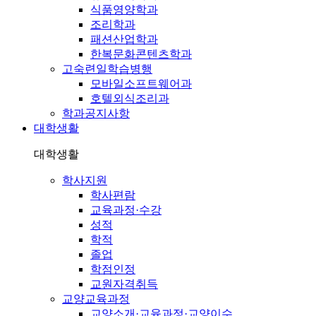
식품영양학과
조리학과
패션산업학과
한복문화콘텐츠학과
고숙련일학습병행
모바일소프트웨어과
호텔외식조리과
학과공지사항
대학생활
대학생활
학사지원
학사편람
교육과정·수강
성적
학적
졸업
학점인정
교원자격취득
교양교육과정
교양소개·교육과정·교양이수