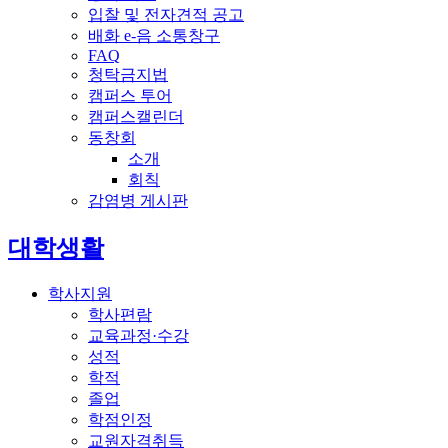
입찰 및 전자견적 공고
배화 e-음 소통창구
FAQ
청탁금지법
캠퍼스 투어
캠퍼스캘린더
동창회
소개
회칙
감염병 게시판
전체메뉴
대학생활
학사지원
학사편람
교육과정·수강
성적
학적
졸업
학점인정
교원자격취득