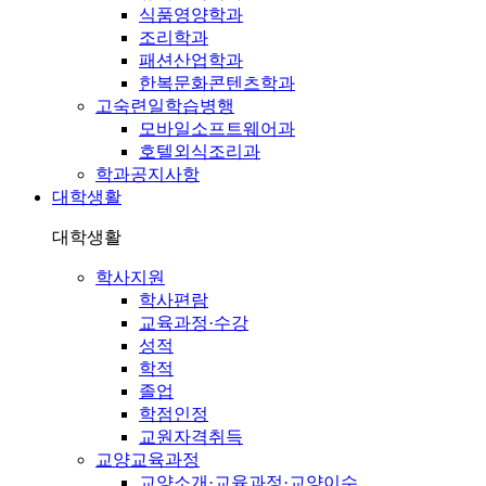
식품영양학과
조리학과
패션산업학과
한복문화콘텐츠학과
고숙련일학습병행
모바일소프트웨어과
호텔외식조리과
학과공지사항
대학생활
대학생활
학사지원
학사편람
교육과정·수강
성적
학적
졸업
학점인정
교원자격취득
교양교육과정
교양소개·교육과정·교양이수