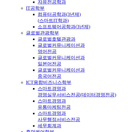
자유전공학과
IT공학부
컴퓨터공학과(3년제)
(스마트IT학과)
소프트웨어공학과(3년제)
글로벌관광학부
글로벌호텔관광과
글로벌커뮤니케이션과
영어전공
글로벌커뮤니케이션과
일본어전공
글로벌커뮤니케이션과
중국어전공
ICT융합비즈니스학부
스마트경영과
경영실무서비스전공(데이터경영전공)
스마트경영과
유통마케팅전공
스마트경영과
사무행정서비스전공
세무회계과
휴먼케어학부