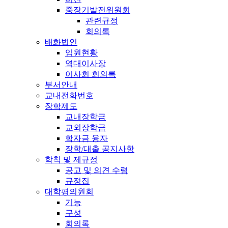
중장기발전위원회
관련규정
회의록
배화법인
임원현황
역대이사장
이사회 회의록
부서안내
교내전화번호
장학제도
교내장학금
교외장학금
학자금 융자
장학/대출 공지사항
학칙 및 제규정
공고 및 의견 수렴
규정집
대학평의원회
기능
구성
회의록