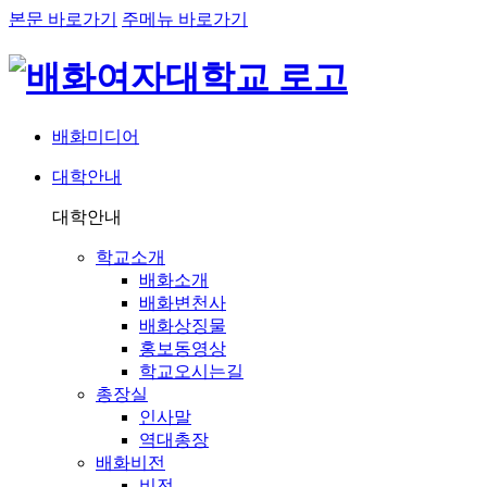
본문 바로가기
주메뉴 바로가기
배화미디어
대학안내
네비게이션
대학안내
학교소개
배화소개
배화변천사
배화상징물
홍보동영상
학교오시는길
총장실
인사말
역대총장
배화비전
비전