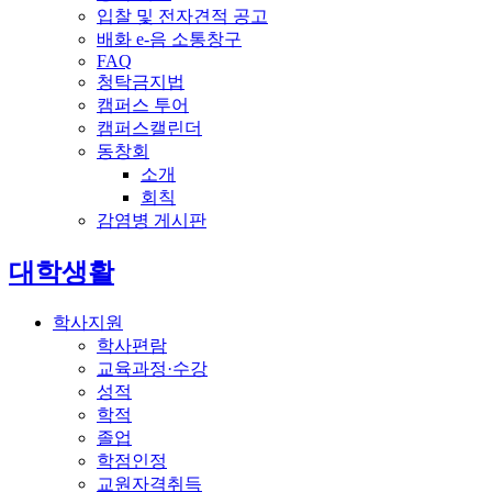
입찰 및 전자견적 공고
배화 e-음 소통창구
FAQ
청탁금지법
캠퍼스 투어
캠퍼스캘린더
동창회
소개
회칙
감염병 게시판
전체메뉴
대학생활
학사지원
학사편람
교육과정·수강
성적
학적
졸업
학점인정
교원자격취득