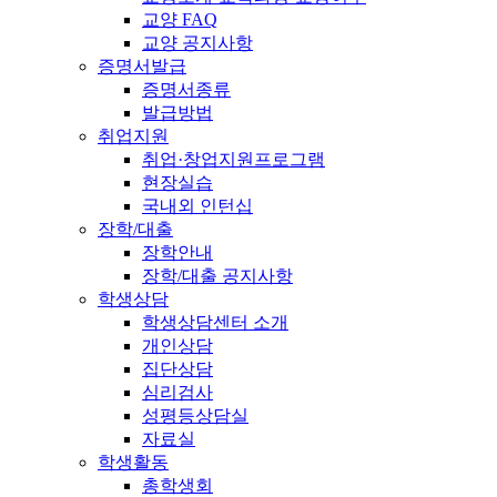
교양 FAQ
교양 공지사항
증명서발급
증명서종류
발급방법
취업지원
취업·창업지원프로그램
현장실습
국내외 인턴십
장학/대출
장학안내
장학/대출 공지사항
학생상담
학생상담센터 소개
개인상담
집단상담
심리검사
성평등상담실
자료실
학생활동
총학생회