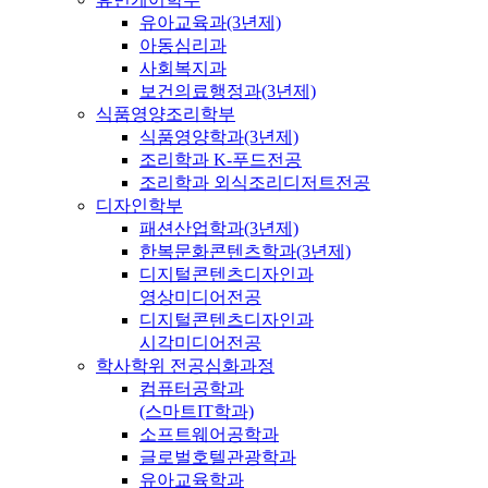
유아교육과(3년제)
아동심리과
사회복지과
보건의료행정과(3년제)
식품영양조리학부
식품영양학과(3년제)
조리학과 K-푸드전공
조리학과 외식조리디저트전공
디자인학부
패션산업학과(3년제)
한복문화콘텐츠학과(3년제)
디지털콘텐츠디자인과
영상미디어전공
디지털콘텐츠디자인과
시각미디어전공
학사학위 전공심화과정
컴퓨터공학과
(스마트IT학과)
소프트웨어공학과
글로벌호텔관광학과
유아교육학과