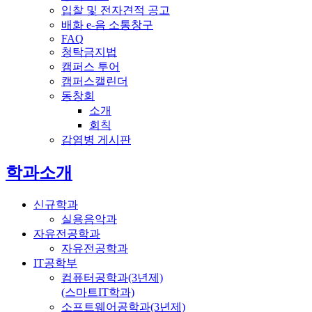
입찰 및 전자견적 공고
배화 e-음 소통창구
FAQ
청탁금지법
캠퍼스 투어
캠퍼스캘린더
동창회
소개
회칙
감염병 게시판
전체메뉴
학과소개
신규학과
실용음악과
자유전공학과
자유전공학과
IT공학부
컴퓨터공학과(3년제)
(스마트IT학과)
소프트웨어공학과(3년제)