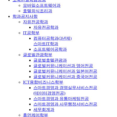
모바일소프트웨어과
호텔외식조리과
학과공지사항
자유전공학과
자유전공학과
IT공학부
컴퓨터공학과(3년제)
스마트IT학과
소프트웨어공학과
글로벌관광학부
글로벌호텔관광과
글로벌커뮤니케이션과 영어전공
글로벌커뮤니케이션과 일본어전공
글로벌커뮤니케이션과 중국어전공
ICT융합비즈니스학부
스마트경영과 경영실무서비스전공
(데이터경영전공)
스마트경영과 유통마케팅전공
스마트경영과 사무행정서비스전공
세무회계과
휴먼케어학부