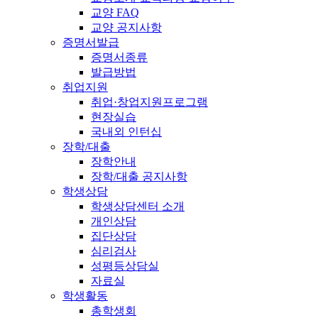
교양 FAQ
교양 공지사항
증명서발급
증명서종류
발급방법
취업지원
취업·창업지원프로그램
현장실습
국내외 인턴십
장학/대출
장학안내
장학/대출 공지사항
학생상담
학생상담센터 소개
개인상담
집단상담
심리검사
성평등상담실
자료실
학생활동
총학생회