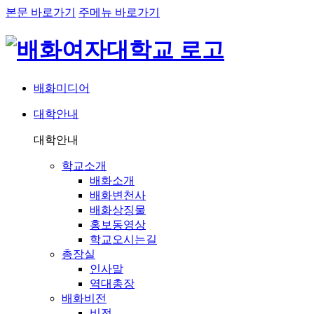
본문 바로가기
주메뉴 바로가기
배화미디어
대학안내
네비게이션
대학안내
학교소개
배화소개
배화변천사
배화상징물
홍보동영상
학교오시는길
총장실
인사말
역대총장
배화비전
비전