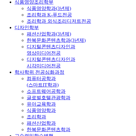
식품영양조리학부
식품영양학과(3년제)
조리학과 K-푸드전공
조리학과 외식조리디저트전공
디자인학부
패션산업학과(3년제)
한복문화콘텐츠학과(3년제)
디지털콘텐츠디자인과
영상미디어전공
디지털콘텐츠디자인과
시각미디어전공
학사학위 전공심화과정
컴퓨터공학과
(스마트IT학과)
소프트웨어공학과
글로벌호텔관광학과
유아교육학과
식품영양학과
조리학과
패션산업학과
한복문화콘텐츠학과
고숙련일학습병행