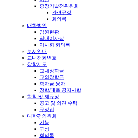
중장기발전위원회
관련규정
회의록
배화법인
임원현황
역대이사장
이사회 회의록
부서안내
교내전화번호
장학제도
교내장학금
교외장학금
학자금 융자
장학/대출 공지사항
학칙 및 제규정
공고 및 의견 수렴
규정집
대학평의원회
기능
구성
회의록