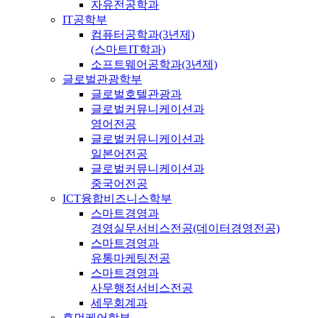
자유전공학과
IT공학부
컴퓨터공학과(3년제)
(스마트IT학과)
소프트웨어공학과(3년제)
글로벌관광학부
글로벌호텔관광과
글로벌커뮤니케이션과
영어전공
글로벌커뮤니케이션과
일본어전공
글로벌커뮤니케이션과
중국어전공
ICT융합비즈니스학부
스마트경영과
경영실무서비스전공(데이터경영전공)
스마트경영과
유통마케팅전공
스마트경영과
사무행정서비스전공
세무회계과
휴먼케어학부