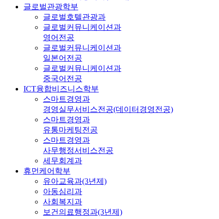
글로벌관광학부
글로벌호텔관광과
글로벌커뮤니케이션과
영어전공
글로벌커뮤니케이션과
일본어전공
글로벌커뮤니케이션과
중국어전공
ICT융합비즈니스학부
스마트경영과
경영실무서비스전공(데이터경영전공)
스마트경영과
유통마케팅전공
스마트경영과
사무행정서비스전공
세무회계과
휴먼케어학부
유아교육과(3년제)
아동심리과
사회복지과
보건의료행정과(3년제)