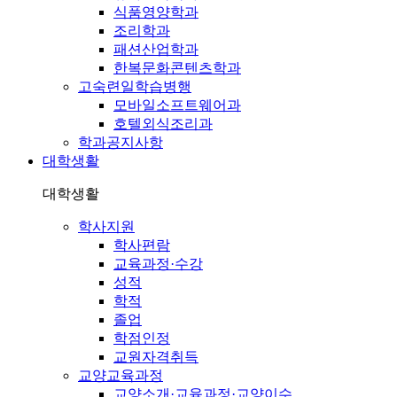
식품영양학과
조리학과
패션산업학과
한복문화콘텐츠학과
고숙련일학습병행
모바일소프트웨어과
호텔외식조리과
학과공지사항
대학생활
대학생활
학사지원
학사편람
교육과정·수강
성적
학적
졸업
학점인정
교원자격취득
교양교육과정
교양소개·교육과정·교양이수