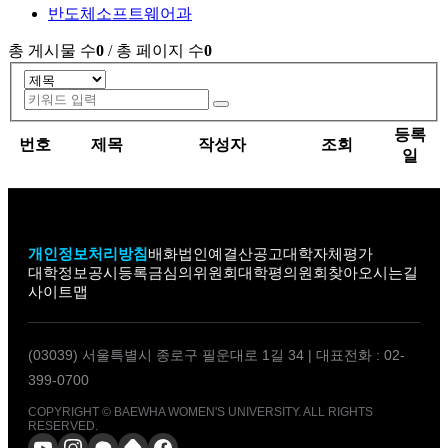
반도체소프트웨어과
총 게시물 수
0
/ 총 페이지 수
0
게시글의 분야,제목으로 검색하세요.
검색 옵션
키워드 입력
검색
등록
번호
제목
작성자
조회
일
개인정보처리방침
배화법인
예결산공고
대학자체평가
대학정보공시
등록금심의위원회
대학평의원회
찾아오시는길
사이트맵
(03039) 서울특별시 종로구 필운대로 1길 34
|
대표전화 : 02-
399-0700
COPYRIGHT © BAEWHA WOMEN'S UNIVERSITY. ALL RIGHTS
RESERVED.